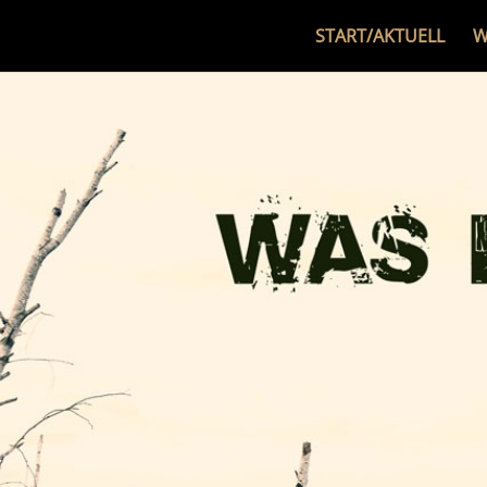
START/AKTUELL
W