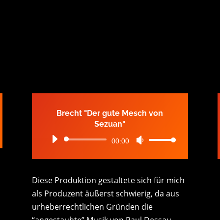
Brecht "Der gute Mesch von
Sezuan"
Audio-
00:00
Pfeiltasten
er
Player
Hoch/Runter
benutzen,
Diese Produktion gestaltete sich für mich
um
als Produzent äußerst schwierig, da aus
die
urheberrechtlichen Gründen die
Lautstärke
“angestaubte” Musik von Paul Dessau