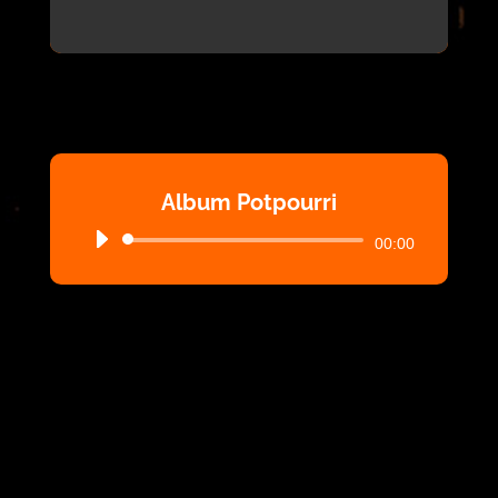
Album Potpourri
Audio-
00:00
Player