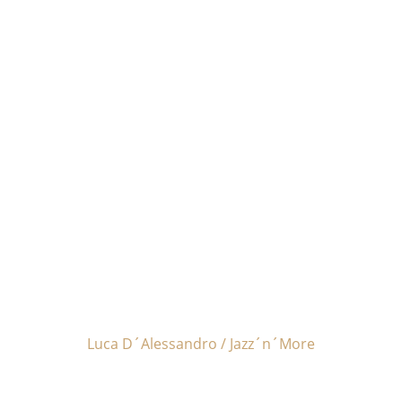
„Was uns YORK & Band
bietet, ist weit mehr als
nur genuiner Jazz,
sondern heißer
Funkystuff. Ein
musikalischer
Hörgenuss, der von
Lounge bis Funk reicht“
Luca D´Alessandro / Jazz´n´More