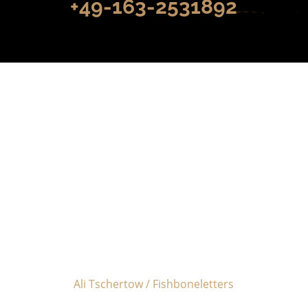
+49-163-2531892
„Wow, ich habe lange
Zeit nicht so schönen
und tanzbaren Jazz
hören dürfen!“
Ali Tschertow / Fishboneletters