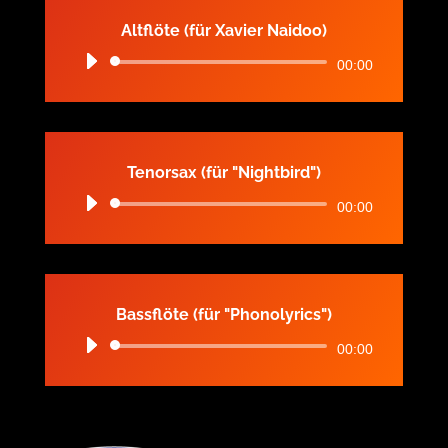
Altflöte (für Xavier Naidoo)
Audio-
00:00
Player
Tenorsax (für "Nightbird")
Audio-
00:00
Player
Bassflöte (für "Phonolyrics")
Audio-
00:00
Player