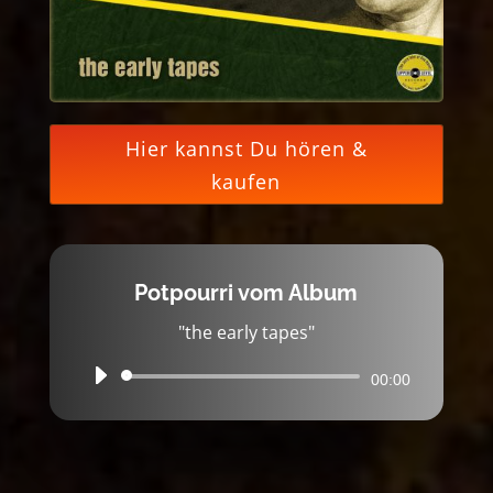
Hier kannst Du hören &
kaufen
Potpourri vom Album
"the early tapes"
Audio-
00:00
Player