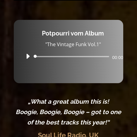
Potpourri vom Album
"The Vintage Funk Vol.1"
Audio-
00:00
Player
„What a great album this is!
Boogie, Boogie, Boogie – got to one
of the best tracks this year!“
Soul Life Radio, UK