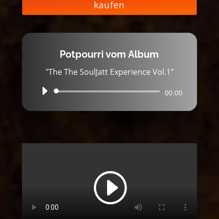
kaufen
Potpourri vom Album
"The The SoulJatt Experience Vol.1"
Audio-
00:00
Player