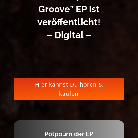
Groove” EP ist
veröffentlicht!
– Digital –
Hier kannst Du hören &
kaufen
Potpourri der EP