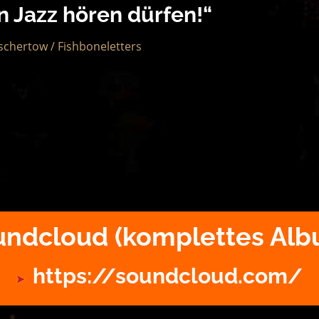
n Jazz hören dürfen!“
Tschertow / Fishboneletters
undcloud (komplettes Alb
https://soundcloud.com/