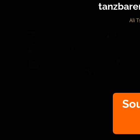
tanzbare
Ali 
So