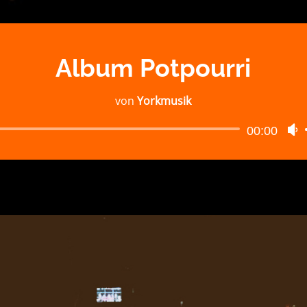
Album Potpourri
von
Yorkmusik
Audio-
00:00
P
Player
H
b
d
L
z
r